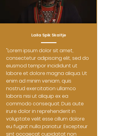
Laila Spik Skaltje
"Lorem ipsum dolor sit amet,
consectetur adipiscing elit, sed do
eiusmod tempor incididunt ut
labore et dolore magna aliqua. Ut
enim ad minim veniam, quis
nostrud exercitation ullamco
laboris nisi ut aliquip ex ea
commodo consequat. Duis aute
irure dolor in reprehenderit in
voluptate velit esse cillum dolore
eu fugiat nulla pariatur. Excepteur
sint occaecat cupidatat non