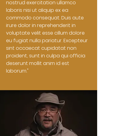
nostrud exercitation ullamco
laboris nisi ut aliquip ex ea
commodo consequat. Duis aute
irure dolor in reprehenderit in
voluptate velit esse cillum dolore
eu fugiat nulla pariatur. Excepteur
sint occaecat cupidatat non
proident, sunt in culpa qui officia
deserunt mollit anim id est
laborum."