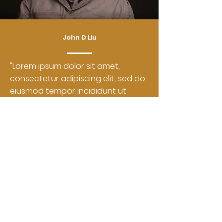
John D Liu
"Lorem ipsum dolor sit amet,
consectetur adipiscing elit, sed do
eiusmod tempor incididunt ut
labore et dolore magna aliqua. Ut
enim ad minim veniam, quis
nostrud exercitation ullamco
laboris nisi ut aliquip ex ea
commodo consequat. Duis aute
irure dolor in reprehenderit in
voluptate velit esse cillum dolore
eu fugiat nulla pariatur. Excepteur
sint occaecat cupidatat non
proident, sunt in culpa qui officia