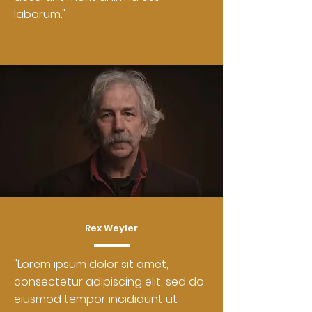
laborum."
Rex Weyler
"Lorem ipsum dolor sit amet,
consectetur adipiscing elit, sed do
eiusmod tempor incididunt ut